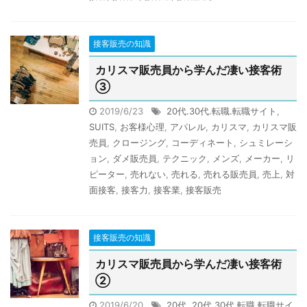
接客販売の知識
カリスマ販売員から学んだ凄い接客術
③
2019/6/23
20代.30代.転職.転職サイト
,
SUITS
,
お客様心理
,
アパレル
,
カリスマ
,
カリスマ販
売員
,
クロージング
,
コーディネート
,
シュミレーシ
ョン
,
ダメ販売員
,
テクニック
,
メンズ
,
メーカー
,
リ
ピーター
,
売れない
,
売れる
,
売れる販売員
,
売上
,
対
面接客
,
接客力
,
接客業
,
接客販売
接客販売の知識
カリスマ販売員から学んだ凄い接客術
②
2019/6/20
20代
,
20代.30代.転職.転職サイ