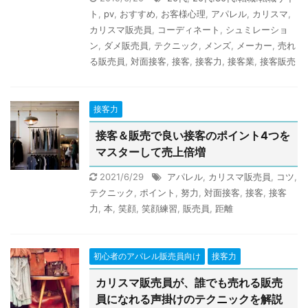
ト
,
pv
,
おすすめ
,
お客様心理
,
アパレル
,
カリスマ
,
カリスマ販売員
,
コーディネート
,
シュミレーショ
ン
,
ダメ販売員
,
テクニック
,
メンズ
,
メーカー
,
売れ
る販売員
,
対面接客
,
接客
,
接客力
,
接客業
,
接客販売
接客力
接客＆販売で良い接客のポイント4つを
マスターして売上倍増
2021/6/29
アパレル
,
カリスマ販売員
,
コツ
,
テクニック
,
ポイント
,
努力
,
対面接客
,
接客
,
接客
力
,
本
,
笑顔
,
笑顔練習
,
販売員
,
距離
初心者のアパレル販売員向け
接客力
カリスマ販売員が、誰でも売れる販売
員になれる声掛けのテクニックを解説