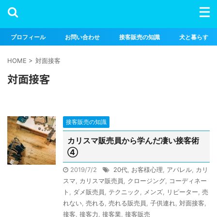
プロフィール
お問い合わせ
接客販売の知識
犬と暮らす
HOME
>
対面接客
対面接客
接客販売の知識
カリスマ販売員から学んだ凄い接客術
④
2019/7/2
20代
,
お客様心理
,
アパレル
,
カリ
スマ
,
カリスマ販売員
,
クロージング
,
コーディネー
ト
,
ダメ販売員
,
テクニック
,
メンズ
,
リピーター
,
売
れない
,
売れる
,
売れる販売員
,
子供連れ
,
対面接客
,
接客
,
接客力
,
接客業
,
接客販売