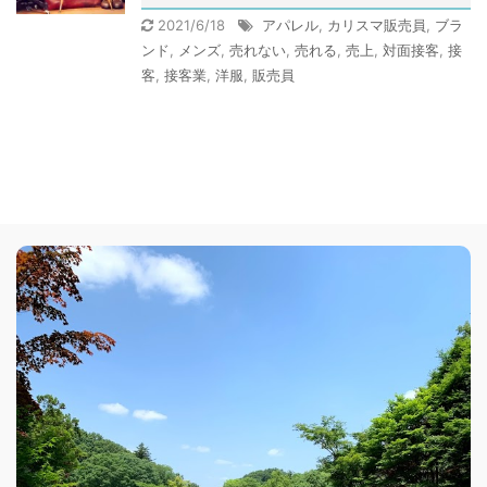
2021/6/18
アパレル
,
カリスマ販売員
,
ブラ
ンド
,
メンズ
,
売れない
,
売れる
,
売上
,
対面接客
,
接
客
,
接客業
,
洋服
,
販売員