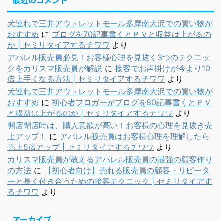
犬連れで三井アウトレットモール多摩南大沢での買い物が
おすすめ
に
ブログを70記事書くとＰＶと収益は上がるの
か | セミリタイアするチワワ
より
アパレル販売員必見！お客様心理を見抜く3つのテクニッ
クをカリスマ販売員が解説
に
接客でお声掛けが今より10
倍上手くなる方法 | セミリタイアするチワワ
より
犬連れで三井アウトレットモール多摩南大沢での買い物が
おすすめ
に
初心者ブロガーがブログを80記事書くとＰＶ
と収益は上がるのか | セミリタイアするチワワ
より
開店閉店時は、購入意欲が高い！お客様の心理を見抜き売
上アップ！
に
アパレル販売員はお客様心理を理解したら
売上5倍アップ | セミリタイアするチワワ
より
カリスマ販売員が教えるアパレル販売員の最強の顧客作り
の方法
に
【初心者向け】売れる販売員の顧客・リピータ
ーと長く付き合うための接客テクニック | セミリタイアす
るチワワ
より
アーカイブ