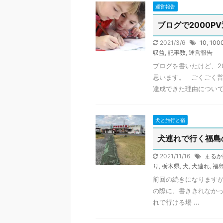
運営報告
ブログで2000
2021/3/6
10
,
100
収益
,
記事数
,
運営報告
ブログを書いたけど、2
思います。 ごくごく普
達成できた理由について書
犬と旅行と宿
犬連れで行く福島
2021/11/16
まるか
り
,
栃木県
,
犬
,
犬連れ
,
福
前回の続きになりますが
の際に、書ききれなか
れで行ける場 ...