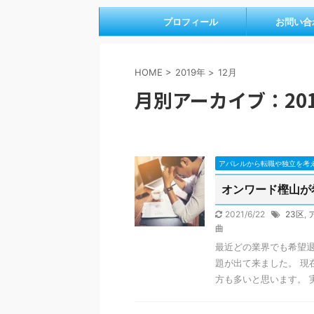
プロフィール
お問い合
HOME
>
2019年
>
12月
月別アーカイブ：201
アパレルから転職や独立を考
オンワード樫山が
2021/6/22
23区
,
曲
最近どの業界でも希望
題が出て来ました。 現
方も多いと思います。 実