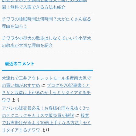
園！無料で入園できる方法も紹介
チワワの睡眠時間は何時間？犬がたくさん寝る
理由を知ろう
チワワや小型犬の散歩はしなくていい？小型犬
の散歩が大切な理由を紹介
最近のコメント
犬連れで三井アウトレットモール多摩南大沢で
の買い物がおすすめ
に
ブログを70記事書くと
ＰＶと収益は上がるのか | セミリタイアするチ
ワワ
より
アパレル販売員必見！お客様心理を見抜く3つ
のテクニックをカリスマ販売員が解説
に
接客
でお声掛けが今より10倍上手くなる方法 | セミ
リタイアするチワワ
より