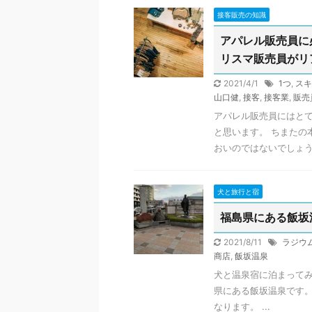
接客販売の知識
アパレル販売員に
リスマ販売員がリ
2021/4/1
1つ
,
スキ
山口健
,
接客
,
接客業
,
販売
アパレル販売員にはとて
と思います。 ちまたの
おいのではないでしょうか
犬と旅行と宿
福島県にある飯坂
2021/8/11
ラジウ
商店
,
飯坂温泉
犬と温泉宿に泊まって
県にある飯坂温泉です
なります。 ...