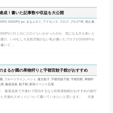
PV達成！書いた記事数や収益を大公開
00PV
,
2000PV
,
pv
,
まなぶろぐ
,
アドセンス
,
ブログ
,
ブログ1年
,
初心者
,
000PVに行くのにどのぐらいかかったのか、気になる方も多いと
通の、いやむしろ全然才能のない私が書いたブログが2000PVを
いて ...
のまるか園の果物狩りと宇都宮餃子館がおすすめ
園
,
フルーツライン
,
ペット
,
健太餃子
,
宇都宮餃子館
,
宇都宮駅
,
果物狩
島県
,
飯坂温泉
,
餃子館
,
駅前イベント広場
、 飯坂温泉で犬連れで宿泊するなら松島屋旅館がおすすめの旅行
った犬連れスポットについて書いていきたいと思います。 犬連