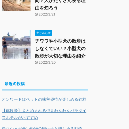
間？犬がたくさん寝る理
由を知ろう
2022/3/21
犬と暮らす
チワワや小型犬の散歩は
しなくていい？小型犬の
散歩が大切な理由を紹介
2022/3/20
最近の投稿
オンワードはペットの株主優待が楽しめる銘柄
【体験談】犬と泊まれる伊豆わんわんパラダイ
スホテルがおすすめ
伊豆シャボテン動物公園は犬と楽しめる動物