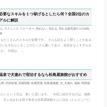
必要なスキルを１つ挙げるとしたら何？全国2位のカ
アルに解説
ル
,
テクニック
,
リピーター
,
売れない
,
売れる
,
売れる販売員5つの法則
,
員
もたくさんのスキルが必要です。 そんな話をよく聞くことがある
本にもそれらしきことがたくさん書いてあり、自信をなくす方もお
。 今回は、 ...
温泉で犬連れで宿泊するなら松島屋旅館がおすすめ
ム卵
,
共同浴場
,
旧堀切邸
,
松尾芭蕉
,
松島屋旅館
,
犬
,
犬連れ
,
福島
,
阿部留
みたいという方は、多いと思います。 今回ご紹介するのは、福島
。 犬と泊まれる宿で有名な松島屋旅館さんに泊まったレビューに