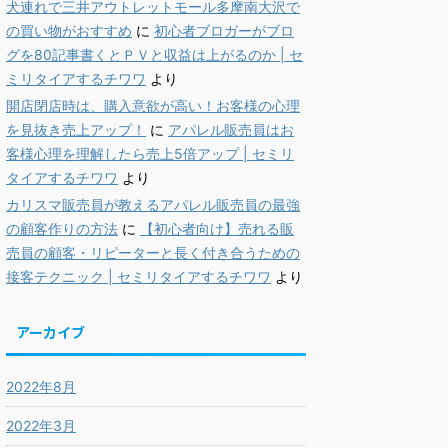
犬連れで三井アウトレットモール多摩南大沢で
の買い物がおすすめ
に
初心者ブロガーがブロ
グを80記事書くとＰＶと収益は上がるのか | セ
ミリタイアするチワワ
より
開店閉店時は、購入意欲が高い！お客様の心理
を見抜き売上アップ！
に
アパレル販売員はお
客様心理を理解したら売上5倍アップ | セミリ
タイアするチワワ
より
カリスマ販売員が教えるアパレル販売員の最強
の顧客作りの方法
に
【初心者向け】売れる販
売員の顧客・リピーターと長く付き合うための
接客テクニック | セミリタイアするチワワ
より
アーカイブ
2022年8月
2022年3月