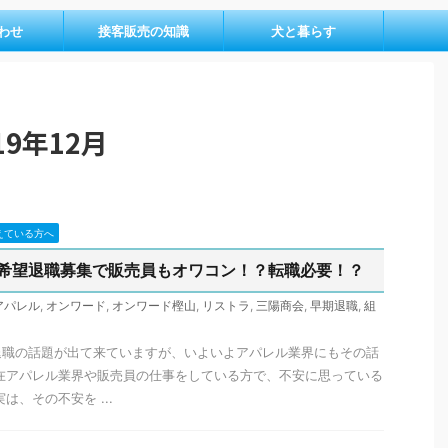
わせ
接客販売の知識
犬と暮らす
9年12月
えている方へ
希望退職募集で販売員もオワコン！？転職必要！？
アパレル
,
オンワード
,
オンワード樫山
,
リストラ
,
三陽商会
,
早期退職
,
組
退職の話題が出て来ていますが、いよいよアパレル業界にもその話
在アパレル業界や販売員の仕事をしている方で、不安に思っている
は、その不安を ...