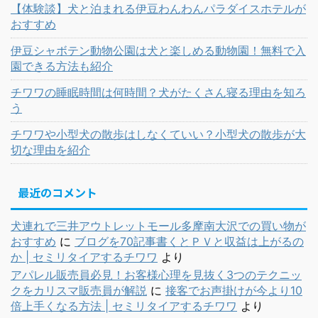
【体験談】犬と泊まれる伊豆わんわんパラダイスホテルが
おすすめ
伊豆シャボテン動物公園は犬と楽しめる動物園！無料で入
園できる方法も紹介
チワワの睡眠時間は何時間？犬がたくさん寝る理由を知ろ
う
チワワや小型犬の散歩はしなくていい？小型犬の散歩が大
切な理由を紹介
最近のコメント
犬連れで三井アウトレットモール多摩南大沢での買い物が
おすすめ
に
ブログを70記事書くとＰＶと収益は上がるの
か | セミリタイアするチワワ
より
アパレル販売員必見！お客様心理を見抜く3つのテクニッ
クをカリスマ販売員が解説
に
接客でお声掛けが今より10
倍上手くなる方法 | セミリタイアするチワワ
より