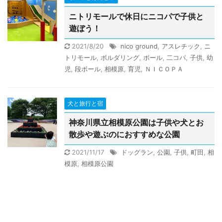
ニトリモールで休日にニコパで子供と
遊ぼう！
2021/8/20
nico ground
,
アスレチック
,
ニ
トリモール
,
ボルダリング
,
ボール
,
二コパ
,
子供
,
幼
児
,
段ボール
,
相模原
,
育児
,
ＮＩＣＯＰＡ
犬と旅行と宿
神奈川県立相模原公園は子供や犬とお
散歩や遊ぶのにおすすめな公園
2021/11/17
ドッグラン
,
公園
,
子供
,
町田
,
相
模原
,
相模原公園