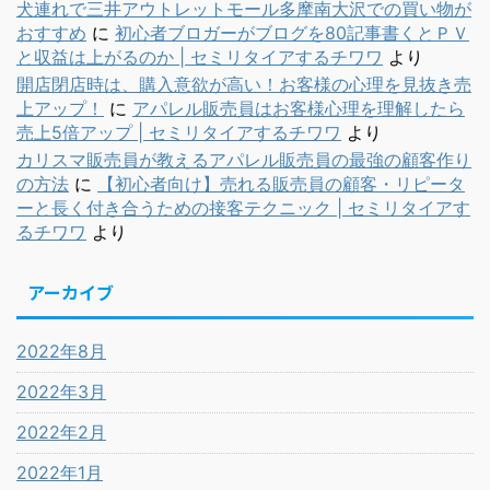
犬連れで三井アウトレットモール多摩南大沢での買い物が
おすすめ
に
初心者ブロガーがブログを80記事書くとＰＶ
と収益は上がるのか | セミリタイアするチワワ
より
開店閉店時は、購入意欲が高い！お客様の心理を見抜き売
上アップ！
に
アパレル販売員はお客様心理を理解したら
売上5倍アップ | セミリタイアするチワワ
より
カリスマ販売員が教えるアパレル販売員の最強の顧客作り
の方法
に
【初心者向け】売れる販売員の顧客・リピータ
ーと長く付き合うための接客テクニック | セミリタイアす
るチワワ
より
アーカイブ
2022年8月
2022年3月
2022年2月
2022年1月