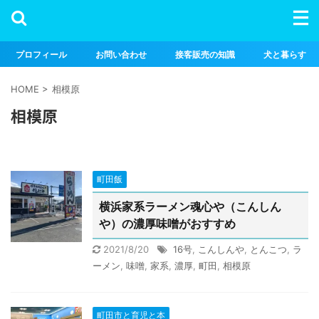
プロフィール
お問い合わせ
接客販売の知識
犬と暮らす
HOME
>
相模原
相模原
町田飯
横浜家系ラーメン魂心や（こんしん
や）の濃厚味噌がおすすめ
2021/8/20
16号
,
こんしんや
,
とんこつ
,
ラ
ーメン
,
味噌
,
家系
,
濃厚
,
町田
,
相模原
町田市と育児と本