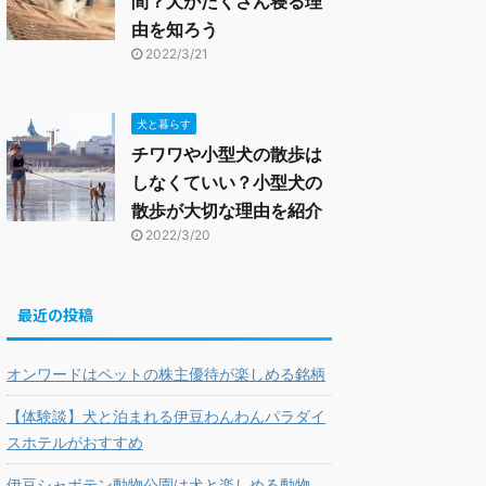
間？犬がたくさん寝る理
由を知ろう
2022/3/21
犬と暮らす
チワワや小型犬の散歩は
しなくていい？小型犬の
散歩が大切な理由を紹介
2022/3/20
最近の投稿
オンワードはペットの株主優待が楽しめる銘柄
【体験談】犬と泊まれる伊豆わんわんパラダイ
スホテルがおすすめ
伊豆シャボテン動物公園は犬と楽しめる動物