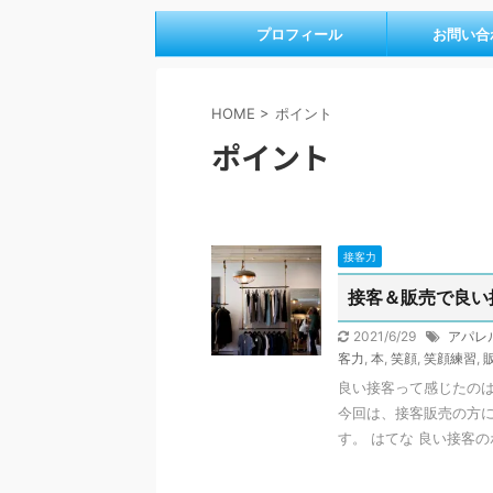
プロフィール
お問い合
HOME
>
ポイント
ポイント
接客力
接客＆販売で良い
2021/6/29
アパレ
客力
,
本
,
笑顔
,
笑顔練習
,
良い接客って感じたのは
今回は、接客販売の方
す。 はてな 良い接客のポ