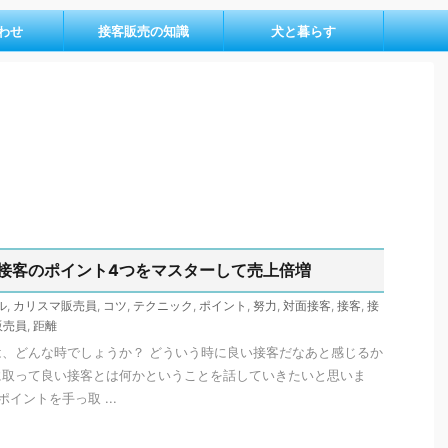
わせ
接客販売の知識
犬と暮らす
接客のポイント4つをマスターして売上倍増
ル
,
カリスマ販売員
,
コツ
,
テクニック
,
ポイント
,
努力
,
対面接客
,
接客
,
接
販売員
,
距離
、どんな時でしょうか？ どういう時に良い接客だなあと感じるか
に取って良い接客とは何かということを話していきたいと思いま
イントを手っ取 ...