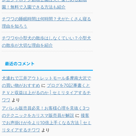
園！無料で入園できる方法も紹介
チワワの睡眠時間は何時間？犬がたくさん寝る
理由を知ろう
チワワや小型犬の散歩はしなくていい？小型犬
の散歩が大切な理由を紹介
最近のコメント
犬連れで三井アウトレットモール多摩南大沢で
の買い物がおすすめ
に
ブログを70記事書くと
ＰＶと収益は上がるのか | セミリタイアするチ
ワワ
より
アパレル販売員必見！お客様心理を見抜く3つ
のテクニックをカリスマ販売員が解説
に
接客
でお声掛けが今より10倍上手くなる方法 | セミ
リタイアするチワワ
より