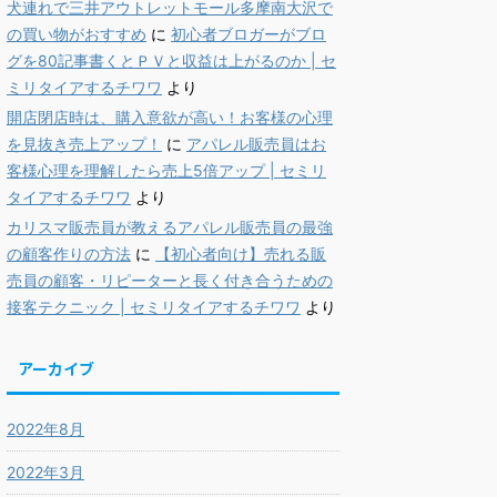
犬連れで三井アウトレットモール多摩南大沢で
の買い物がおすすめ
に
初心者ブロガーがブロ
グを80記事書くとＰＶと収益は上がるのか | セ
ミリタイアするチワワ
より
開店閉店時は、購入意欲が高い！お客様の心理
を見抜き売上アップ！
に
アパレル販売員はお
客様心理を理解したら売上5倍アップ | セミリ
タイアするチワワ
より
カリスマ販売員が教えるアパレル販売員の最強
の顧客作りの方法
に
【初心者向け】売れる販
売員の顧客・リピーターと長く付き合うための
接客テクニック | セミリタイアするチワワ
より
アーカイブ
2022年8月
2022年3月