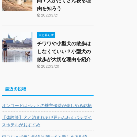
間？犬がたくさん寝る理
由を知ろう
2022/3/21
犬と暮らす
チワワや小型犬の散歩は
しなくていい？小型犬の
散歩が大切な理由を紹介
2022/3/20
最近の投稿
オンワードはペットの株主優待が楽しめる銘柄
【体験談】犬と泊まれる伊豆わんわんパラダイ
スホテルがおすすめ
伊豆シャボテン動物公園は犬と楽しめる動物