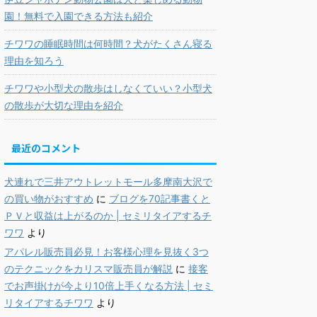
園！無料で入園できる方法も紹介
チワワの睡眠時間は何時間？犬がたくさん寝る
理由を知ろう
チワワや小型犬の散歩はしなくていい？小型犬
の散歩が大切な理由を紹介
最近のコメント
犬連れで三井アウトレットモール多摩南大沢で
の買い物がおすすめ
に
ブログを70記事書くと
ＰＶと収益は上がるのか | セミリタイアするチ
ワワ
より
アパレル販売員必見！お客様心理を見抜く3つ
のテクニックをカリスマ販売員が解説
に
接客
でお声掛けが今より10倍上手くなる方法 | セミ
リタイアするチワワ
より