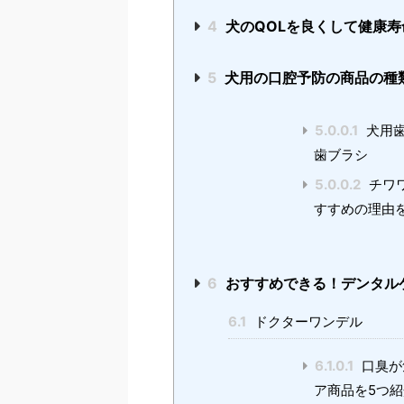
4
犬のQOLを良くして健康寿
5
犬用の口腔予防の商品の種
5.0.0.1
犬用歯
歯ブラシ
5.0.0.2
チワ
すすめの理由
6
おすすめできる！デンタル
6.1
ドクターワンデル
6.1.0.1
口臭が
ア商品を5つ紹