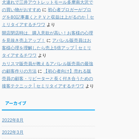
犬連れで三井アウトレットモール多摩南大沢で
の買い物がおすすめ
に
初心者ブロガーがブロ
グを80記事書くとＰＶと収益は上がるのか | セ
ミリタイアするチワワ
より
開店閉店時は、購入意欲が高い！お客様の心理
を見抜き売上アップ！
に
アパレル販売員はお
客様心理を理解したら売上5倍アップ | セミリ
タイアするチワワ
より
カリスマ販売員が教えるアパレル販売員の最強
の顧客作りの方法
に
【初心者向け】売れる販
売員の顧客・リピーターと長く付き合うための
接客テクニック | セミリタイアするチワワ
より
アーカイブ
2022年8月
2022年3月