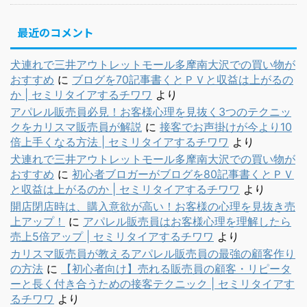
最近のコメント
犬連れで三井アウトレットモール多摩南大沢での買い物が
おすすめ
に
ブログを70記事書くとＰＶと収益は上がるの
か | セミリタイアするチワワ
より
アパレル販売員必見！お客様心理を見抜く3つのテクニッ
クをカリスマ販売員が解説
に
接客でお声掛けが今より10
倍上手くなる方法 | セミリタイアするチワワ
より
犬連れで三井アウトレットモール多摩南大沢での買い物が
おすすめ
に
初心者ブロガーがブログを80記事書くとＰＶ
と収益は上がるのか | セミリタイアするチワワ
より
開店閉店時は、購入意欲が高い！お客様の心理を見抜き売
上アップ！
に
アパレル販売員はお客様心理を理解したら
売上5倍アップ | セミリタイアするチワワ
より
カリスマ販売員が教えるアパレル販売員の最強の顧客作り
の方法
に
【初心者向け】売れる販売員の顧客・リピータ
ーと長く付き合うための接客テクニック | セミリタイアす
るチワワ
より