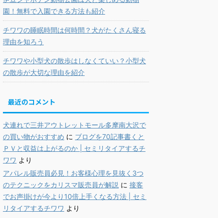
園！無料で入園できる方法も紹介
チワワの睡眠時間は何時間？犬がたくさん寝る
理由を知ろう
チワワや小型犬の散歩はしなくていい？小型犬
の散歩が大切な理由を紹介
最近のコメント
犬連れで三井アウトレットモール多摩南大沢で
の買い物がおすすめ
に
ブログを70記事書くと
ＰＶと収益は上がるのか | セミリタイアするチ
ワワ
より
アパレル販売員必見！お客様心理を見抜く3つ
のテクニックをカリスマ販売員が解説
に
接客
でお声掛けが今より10倍上手くなる方法 | セミ
リタイアするチワワ
より