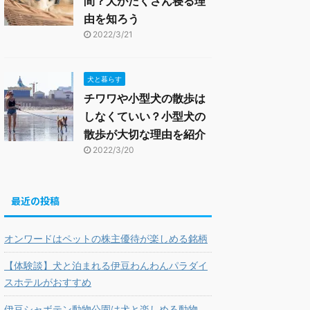
間？犬がたくさん寝る理
由を知ろう
2022/3/21
犬と暮らす
チワワや小型犬の散歩は
しなくていい？小型犬の
散歩が大切な理由を紹介
2022/3/20
最近の投稿
オンワードはペットの株主優待が楽しめる銘柄
【体験談】犬と泊まれる伊豆わんわんパラダイ
スホテルがおすすめ
伊豆シャボテン動物公園は犬と楽しめる動物