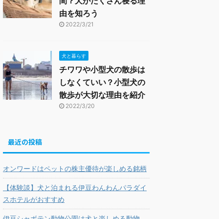
間？犬がたくさん寝る理
由を知ろう
2022/3/21
犬と暮らす
チワワや小型犬の散歩は
しなくていい？小型犬の
散歩が大切な理由を紹介
2022/3/20
最近の投稿
オンワードはペットの株主優待が楽しめる銘柄
【体験談】犬と泊まれる伊豆わんわんパラダイ
スホテルがおすすめ
伊豆シャボテン動物公園は犬と楽しめる動物