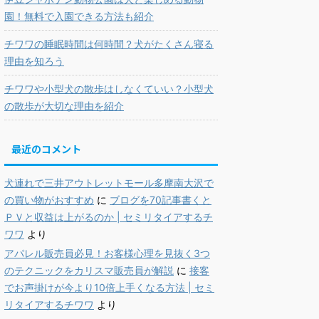
園！無料で入園できる方法も紹介
チワワの睡眠時間は何時間？犬がたくさん寝る
理由を知ろう
チワワや小型犬の散歩はしなくていい？小型犬
の散歩が大切な理由を紹介
最近のコメント
犬連れで三井アウトレットモール多摩南大沢で
の買い物がおすすめ
に
ブログを70記事書くと
ＰＶと収益は上がるのか | セミリタイアするチ
ワワ
より
アパレル販売員必見！お客様心理を見抜く3つ
のテクニックをカリスマ販売員が解説
に
接客
でお声掛けが今より10倍上手くなる方法 | セミ
リタイアするチワワ
より