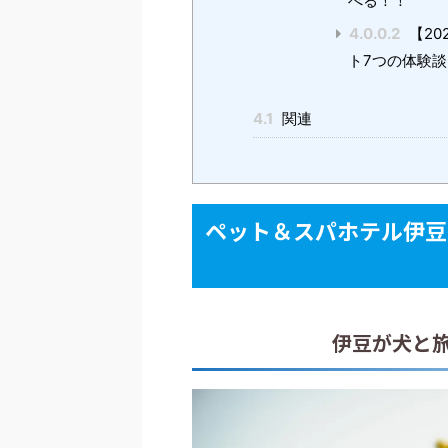
べる！！
4.0.0.2
【20
ト7つの体験
4.1
関連
ペット＆スパホテル伊豆
伊豆が犬と