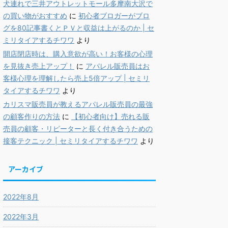
犬連れで三井アウトレットモール多摩南大沢で
の買い物がおすすめ
に
初心者ブロガーがブロ
グを80記事書くとＰＶと収益は上がるのか | セ
ミリタイアするチワワ
より
開店閉店時は、購入意欲が高い！お客様の心理
を見抜き売上アップ！
に
アパレル販売員はお
客様心理を理解したら売上5倍アップ | セミリ
タイアするチワワ
より
カリスマ販売員が教えるアパレル販売員の最強
の顧客作りの方法
に
【初心者向け】売れる販
売員の顧客・リピーターと長く付き合うための
接客テクニック | セミリタイアするチワワ
より
アーカイブ
2022年8月
2022年3月