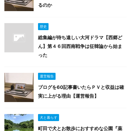
るのか
歴史
総集編が待ち遠しい大河ドラマ【西郷ど
ん】第４６回西南戦争は征韓論から始ま
った
運営報告
ブログを60記事書いたらＰＶと収益は確
実に上がる理由【運営報告】
犬と暮らす
町田で犬とお散歩におすすめな公園『薬