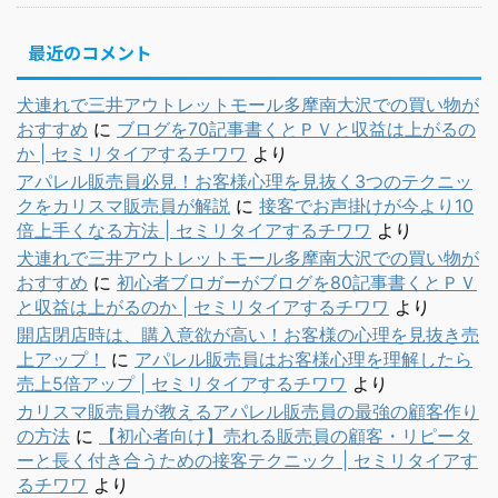
最近のコメント
犬連れで三井アウトレットモール多摩南大沢での買い物が
おすすめ
に
ブログを70記事書くとＰＶと収益は上がるの
か | セミリタイアするチワワ
より
アパレル販売員必見！お客様心理を見抜く3つのテクニッ
クをカリスマ販売員が解説
に
接客でお声掛けが今より10
倍上手くなる方法 | セミリタイアするチワワ
より
犬連れで三井アウトレットモール多摩南大沢での買い物が
おすすめ
に
初心者ブロガーがブログを80記事書くとＰＶ
と収益は上がるのか | セミリタイアするチワワ
より
開店閉店時は、購入意欲が高い！お客様の心理を見抜き売
上アップ！
に
アパレル販売員はお客様心理を理解したら
売上5倍アップ | セミリタイアするチワワ
より
カリスマ販売員が教えるアパレル販売員の最強の顧客作り
の方法
に
【初心者向け】売れる販売員の顧客・リピータ
ーと長く付き合うための接客テクニック | セミリタイアす
るチワワ
より