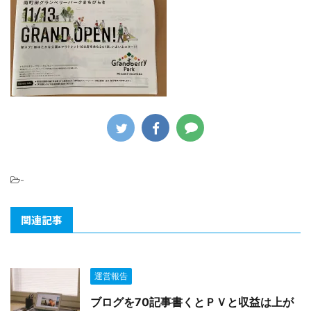
-
関連記事
運営報告
ブログを70記事書くとＰＶと収益は上が