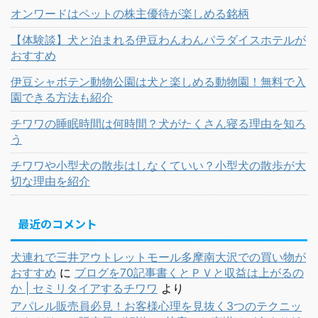
オンワードはペットの株主優待が楽しめる銘柄
【体験談】犬と泊まれる伊豆わんわんパラダイスホテルが
おすすめ
伊豆シャボテン動物公園は犬と楽しめる動物園！無料で入
園できる方法も紹介
チワワの睡眠時間は何時間？犬がたくさん寝る理由を知ろ
う
チワワや小型犬の散歩はしなくていい？小型犬の散歩が大
切な理由を紹介
最近のコメント
犬連れで三井アウトレットモール多摩南大沢での買い物が
おすすめ
に
ブログを70記事書くとＰＶと収益は上がるの
か | セミリタイアするチワワ
より
アパレル販売員必見！お客様心理を見抜く3つのテクニッ