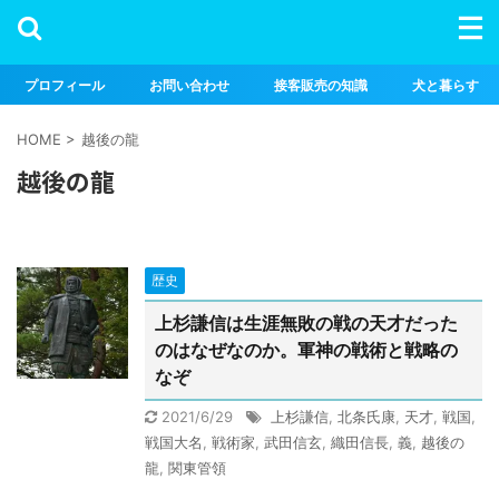
プロフィール
お問い合わせ
接客販売の知識
犬と暮らす
HOME
>
越後の龍
越後の龍
歴史
上杉謙信は生涯無敗の戦の天才だった
のはなぜなのか。軍神の戦術と戦略の
なぞ
2021/6/29
上杉謙信
,
北条氏康
,
天才
,
戦国
,
戦国大名
,
戦術家
,
武田信玄
,
織田信長
,
義
,
越後の
龍
,
関東管領