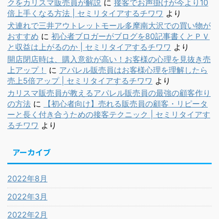
クをカリスマ販売員が解説
に
接客でお声掛けが今より10
倍上手くなる方法 | セミリタイアするチワワ
より
犬連れで三井アウトレットモール多摩南大沢での買い物が
おすすめ
に
初心者ブロガーがブログを80記事書くとＰＶ
と収益は上がるのか | セミリタイアするチワワ
より
開店閉店時は、購入意欲が高い！お客様の心理を見抜き売
上アップ！
に
アパレル販売員はお客様心理を理解したら
売上5倍アップ | セミリタイアするチワワ
より
カリスマ販売員が教えるアパレル販売員の最強の顧客作り
の方法
に
【初心者向け】売れる販売員の顧客・リピータ
ーと長く付き合うための接客テクニック | セミリタイアす
るチワワ
より
アーカイブ
2022年8月
2022年3月
2022年2月