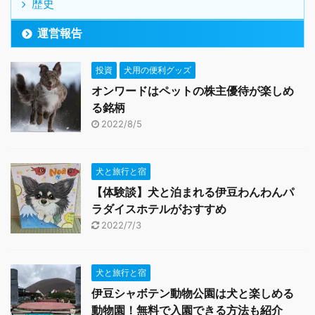
歴史
運営報告
投資
犬用の便利グッズ
オンワードはペットの株主優待が楽しめ
る銘柄
2022/8/5
犬と旅行と宿
【体験談】犬と泊まれる伊豆わんわんパ
ラダイスホテルがおすすめ
2022/7/3
犬と旅行と宿
伊豆シャボテン動物公園は犬と楽しめる
動物園！無料で入園できる方法も紹介