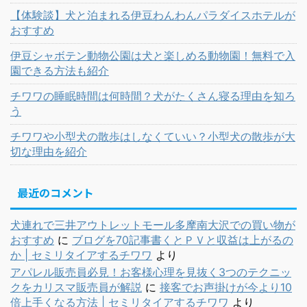
【体験談】犬と泊まれる伊豆わんわんパラダイスホテルが
おすすめ
伊豆シャボテン動物公園は犬と楽しめる動物園！無料で入
園できる方法も紹介
チワワの睡眠時間は何時間？犬がたくさん寝る理由を知ろ
う
チワワや小型犬の散歩はしなくていい？小型犬の散歩が大
切な理由を紹介
最近のコメント
犬連れで三井アウトレットモール多摩南大沢での買い物が
おすすめ
に
ブログを70記事書くとＰＶと収益は上がるの
か | セミリタイアするチワワ
より
アパレル販売員必見！お客様心理を見抜く3つのテクニッ
クをカリスマ販売員が解説
に
接客でお声掛けが今より10
倍上手くなる方法 | セミリタイアするチワワ
より