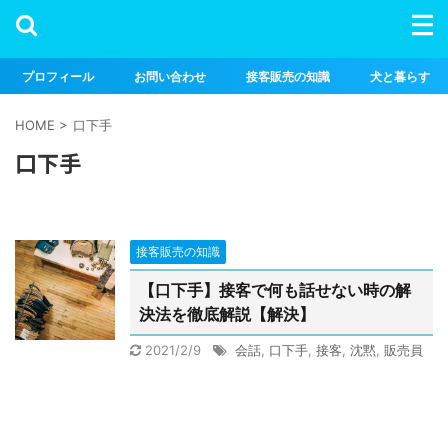
プロフィール
お問い合わせ
接客販売の知識
犬と暮らす
HOME
>
口下手
口下手
接客販売の知識
【口下手】接客で何も話せない時の解
決法を徹底解説【解決】
2021/2/9
会話
,
口下手
,
接客
,
沈黙
,
販売員