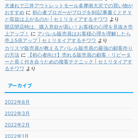
犬連れで三井アウトレットモール多摩南大沢での買い物が
おすすめ
に
初心者ブロガーがブログを80記事書くとＰＶ
と収益は上がるのか | セミリタイアするチワワ
より
開店閉店時は、購入意欲が高い！お客様の心理を見抜き売
上アップ！
に
アパレル販売員はお客様心理を理解したら
売上5倍アップ | セミリタイアするチワワ
より
カリスマ販売員が教えるアパレル販売員の最強の顧客作り
の方法
に
【初心者向け】売れる販売員の顧客・リピータ
ーと長く付き合うための接客テクニック | セミリタイアす
るチワワ
より
アーカイブ
2022年8月
2022年3月
2022年2月
2022年1月