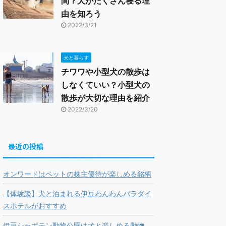
間？犬がたくさん寝る理
由を知ろう
2022/3/21
犬と暮らす
チワワや小型犬の散歩は
しなくていい？小型犬の
散歩が大切な理由を紹介
2022/3/20
最近の投稿
オンワードはペットの株主優待が楽しめる銘柄
【体験談】犬と泊まれる伊豆わんわんパラダイ
スホテルがおすすめ
伊豆シャボテン動物公園は犬と楽しめる動物