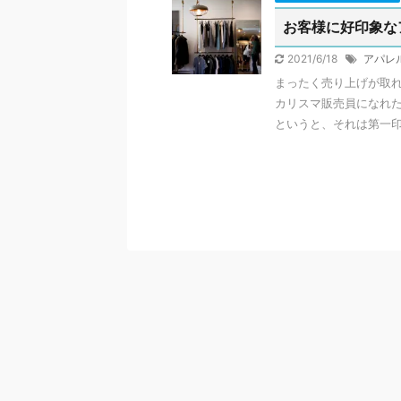
お客様に好印象な
2021/6/18
アパレ
まったく売り上げが取
カリスマ販売員になれた
というと、それは第一印象