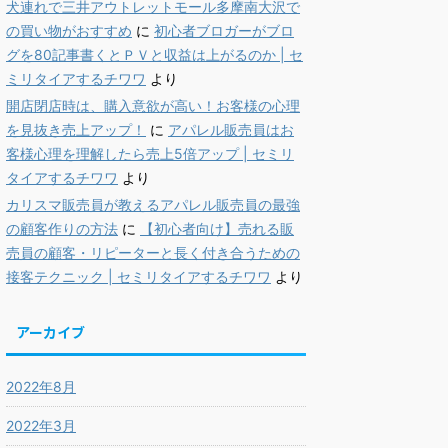
犬連れで三井アウトレットモール多摩南大沢で
の買い物がおすすめ
に
初心者ブロガーがブロ
グを80記事書くとＰＶと収益は上がるのか | セ
ミリタイアするチワワ
より
開店閉店時は、購入意欲が高い！お客様の心理
を見抜き売上アップ！
に
アパレル販売員はお
客様心理を理解したら売上5倍アップ | セミリ
タイアするチワワ
より
カリスマ販売員が教えるアパレル販売員の最強
の顧客作りの方法
に
【初心者向け】売れる販
売員の顧客・リピーターと長く付き合うための
接客テクニック | セミリタイアするチワワ
より
アーカイブ
2022年8月
2022年3月