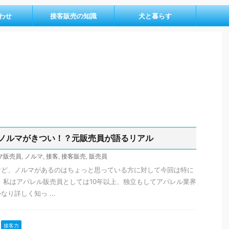
わせ
接客販売の知識
犬と暮らす
ノルマがきつい！？元販売員が語るリアル
マ販売員
,
ノルマ
,
接客
,
接客販売
,
販売員
けど、ノルマがあるのはちょっと思っている方に対して今回は特に
 私はアパレル販売員としては10年以上、独立もしてアパレル業界
り詳しく知っ ...
接客力