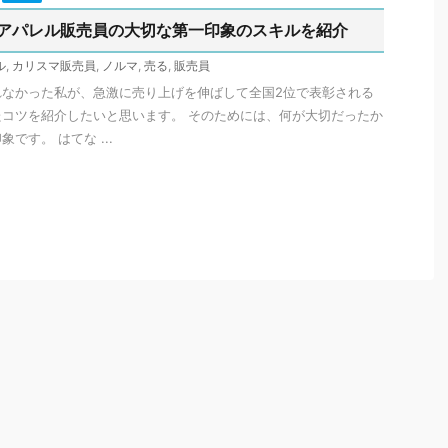
アパレル販売員の大切な第一印象のスキルを紹介
ル
,
カリスマ販売員
,
ノルマ
,
売る
,
販売員
れなかった私が、急激に売り上げを伸ばして全国2位で表彰される
コツを紹介したいと思います。 そのためには、何が大切だったか
です。 はてな ...