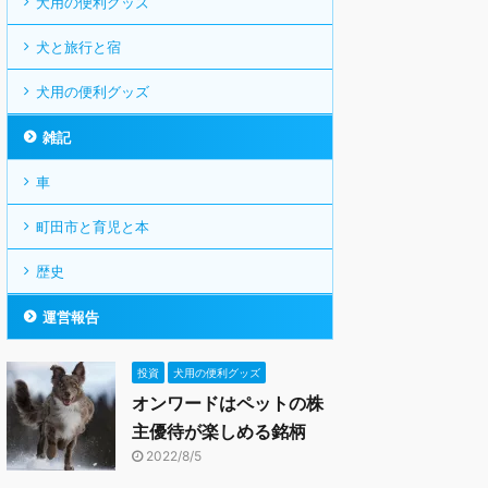
犬用の便利グッズ
犬と旅行と宿
犬用の便利グッズ
雑記
車
町田市と育児と本
歴史
運営報告
投資
犬用の便利グッズ
オンワードはペットの株
主優待が楽しめる銘柄
2022/8/5