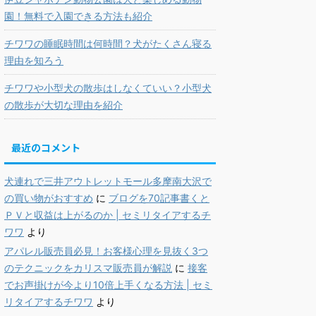
園！無料で入園できる方法も紹介
チワワの睡眠時間は何時間？犬がたくさん寝る
理由を知ろう
チワワや小型犬の散歩はしなくていい？小型犬
の散歩が大切な理由を紹介
最近のコメント
犬連れで三井アウトレットモール多摩南大沢で
の買い物がおすすめ
に
ブログを70記事書くと
ＰＶと収益は上がるのか | セミリタイアするチ
ワワ
より
アパレル販売員必見！お客様心理を見抜く3つ
のテクニックをカリスマ販売員が解説
に
接客
でお声掛けが今より10倍上手くなる方法 | セミ
リタイアするチワワ
より