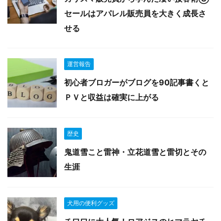
セールはアパレル販売員を大きく成長さ
せる
運営報告
初心者ブロガーがブログを90記事書くと
ＰＶと収益は確実に上がる
歴史
鬼道雪こと雷神・立花道雪と雷切とその
生涯
犬用の便利グッズ