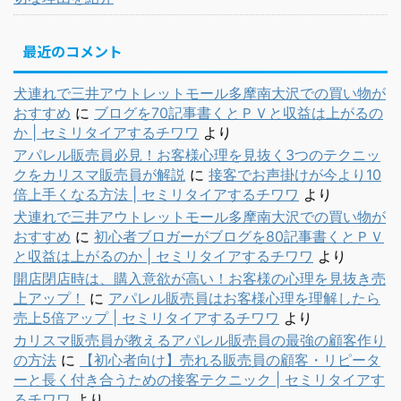
最近のコメント
犬連れで三井アウトレットモール多摩南大沢での買い物が
おすすめ
に
ブログを70記事書くとＰＶと収益は上がるの
か | セミリタイアするチワワ
より
アパレル販売員必見！お客様心理を見抜く3つのテクニッ
クをカリスマ販売員が解説
に
接客でお声掛けが今より10
倍上手くなる方法 | セミリタイアするチワワ
より
犬連れで三井アウトレットモール多摩南大沢での買い物が
おすすめ
に
初心者ブロガーがブログを80記事書くとＰＶ
と収益は上がるのか | セミリタイアするチワワ
より
開店閉店時は、購入意欲が高い！お客様の心理を見抜き売
上アップ！
に
アパレル販売員はお客様心理を理解したら
売上5倍アップ | セミリタイアするチワワ
より
カリスマ販売員が教えるアパレル販売員の最強の顧客作り
の方法
に
【初心者向け】売れる販売員の顧客・リピータ
ーと長く付き合うための接客テクニック | セミリタイアす
るチワワ
より