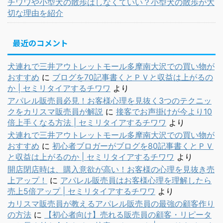
チワワや小型犬の散歩はしなくていい？小型犬の散歩が大
切な理由を紹介
最近のコメント
犬連れで三井アウトレットモール多摩南大沢での買い物が
おすすめ
に
ブログを70記事書くとＰＶと収益は上がるの
か | セミリタイアするチワワ
より
アパレル販売員必見！お客様心理を見抜く3つのテクニッ
クをカリスマ販売員が解説
に
接客でお声掛けが今より10
倍上手くなる方法 | セミリタイアするチワワ
より
犬連れで三井アウトレットモール多摩南大沢での買い物が
おすすめ
に
初心者ブロガーがブログを80記事書くとＰＶ
と収益は上がるのか | セミリタイアするチワワ
より
開店閉店時は、購入意欲が高い！お客様の心理を見抜き売
上アップ！
に
アパレル販売員はお客様心理を理解したら
売上5倍アップ | セミリタイアするチワワ
より
カリスマ販売員が教えるアパレル販売員の最強の顧客作り
の方法
に
【初心者向け】売れる販売員の顧客・リピータ