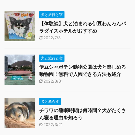
犬と旅行と宿
【体験談】犬と泊まれる伊豆わんわんパ
ラダイスホテルがおすすめ
2022/7/3
犬と旅行と宿
伊豆シャボテン動物公園は犬と楽しめる
動物園！無料で入園できる方法も紹介
2022/3/31
犬と暮らす
チワワの睡眠時間は何時間？犬がたくさ
ん寝る理由を知ろう
2022/3/21