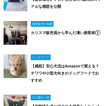
アルな感想を公開
接客販売の知識
カリスマ販売員から学んだ凄い接客術①
ドッグフード
【感想】安心犬活はAmazonで買える？
チワワや小型犬向きのドッグフードでお
すすめ
犬と旅行と宿