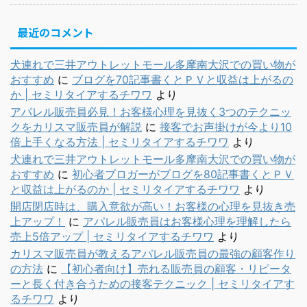
最近のコメント
犬連れで三井アウトレットモール多摩南大沢での買い物が
おすすめ
に
ブログを70記事書くとＰＶと収益は上がるの
か | セミリタイアするチワワ
より
アパレル販売員必見！お客様心理を見抜く3つのテクニッ
クをカリスマ販売員が解説
に
接客でお声掛けが今より10
倍上手くなる方法 | セミリタイアするチワワ
より
犬連れで三井アウトレットモール多摩南大沢での買い物が
おすすめ
に
初心者ブロガーがブログを80記事書くとＰＶ
と収益は上がるのか | セミリタイアするチワワ
より
開店閉店時は、購入意欲が高い！お客様の心理を見抜き売
上アップ！
に
アパレル販売員はお客様心理を理解したら
売上5倍アップ | セミリタイアするチワワ
より
カリスマ販売員が教えるアパレル販売員の最強の顧客作り
の方法
に
【初心者向け】売れる販売員の顧客・リピータ
ーと長く付き合うための接客テクニック | セミリタイアす
るチワワ
より