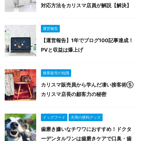
対応方法をカリスマ店員が解説【解決】
運営報告
【運営報告】1年でブログ100記事達成！
PVと収益は爆上げ
接客販売の知識
カリスマ販売員から学んだ凄い接客術⑤
カリスマ店長の顧客力の秘密
ドッグフード
犬用の便利グッズ
歯磨き嫌いなチワワにおすすめ！ドクタ
ーデンタルワンは歯磨きケアで口臭・歯