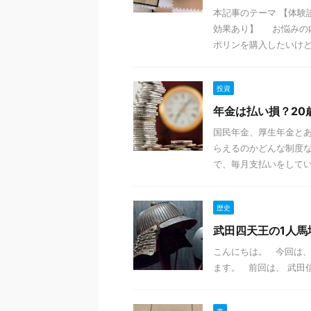
本記事のテーマ 【体験
効果あり】 お悩みの
ポリンを購入したいけど、
投資
年金は払い損？20
国民年金、厚生年金とあ
らえるのかどんな制度
で、毎月支払いをしている
歴史
武田四天王の1人
こんにちは。 今回は
ます。 前回は、 武田