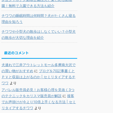
園！無料で入園できる方法も紹介
チワワの睡眠時間は何時間？犬がたくさん寝る
理由を知ろう
チワワや小型犬の散歩はしなくていい？小型犬
の散歩が大切な理由を紹介
最近のコメント
犬連れで三井アウトレットモール多摩南大沢で
の買い物がおすすめ
に
ブログを70記事書くと
ＰＶと収益は上がるのか | セミリタイアするチ
ワワ
より
アパレル販売員必見！お客様心理を見抜く3つ
のテクニックをカリスマ販売員が解説
に
接客
でお声掛けが今より10倍上手くなる方法 | セミ
リタイアするチワワ
より