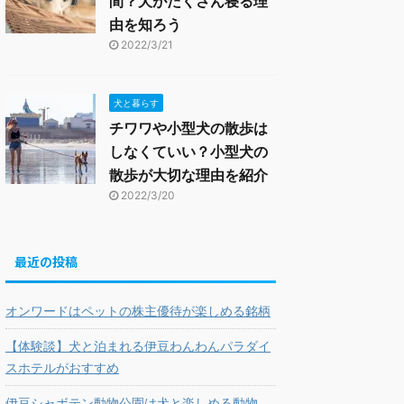
間？犬がたくさん寝る理
由を知ろう
2022/3/21
犬と暮らす
チワワや小型犬の散歩は
しなくていい？小型犬の
散歩が大切な理由を紹介
2022/3/20
最近の投稿
オンワードはペットの株主優待が楽しめる銘柄
【体験談】犬と泊まれる伊豆わんわんパラダイ
スホテルがおすすめ
伊豆シャボテン動物公園は犬と楽しめる動物