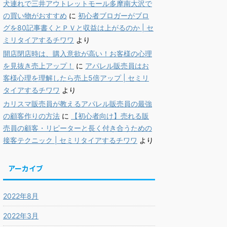
犬連れで三井アウトレットモール多摩南大沢で
の買い物がおすすめ
に
初心者ブロガーがブロ
グを80記事書くとＰＶと収益は上がるのか | セ
ミリタイアするチワワ
より
開店閉店時は、購入意欲が高い！お客様の心理
を見抜き売上アップ！
に
アパレル販売員はお
客様心理を理解したら売上5倍アップ | セミリ
タイアするチワワ
より
カリスマ販売員が教えるアパレル販売員の最強
の顧客作りの方法
に
【初心者向け】売れる販
売員の顧客・リピーターと長く付き合うための
接客テクニック | セミリタイアするチワワ
より
アーカイブ
2022年8月
2022年3月