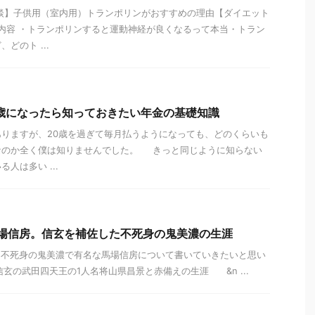
談】子供用（室内用）トランポリンがおすすめの理由【ダイエット
内容 ・トランポリンすると運動神経が良くなるって本当・トラン
どのト ...
歳になったら知っておきたい年金の基礎知識
りますが、20歳を過ぎて毎月払うようになっても、どのくらいも
なのか全く僕は知りませんでした。 きっと同じように知らない
人は多い ...
馬場信房。信玄を補佐した不死身の鬼美濃の生涯
、不死身の鬼美濃で有名な馬場信房について書いていきたいと思い
信玄の武田四天王の1人名将山県昌景と赤備えの生涯 &n ...