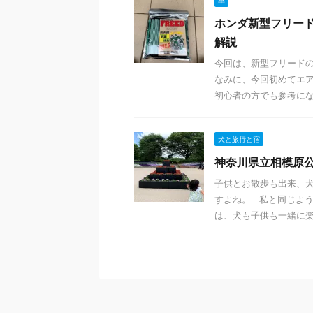
車
ホンダ新型フリー
解説
今回は、新型フリード
なみに、今回初めてエ
初心者の方でも参考になる
犬と旅行と宿
神奈川県立相模原
子供とお散歩も出来、
すよね。 私と同じよ
は、犬も子供も一緒に楽し