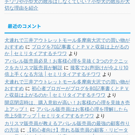
チワワや小型犬の散歩はしなくていい？小型犬の散歩が大
切な理由を紹介
最近のコメント
犬連れで三井アウトレットモール多摩南大沢での買い物が
おすすめ
に
ブログを70記事書くとＰＶと収益は上がるの
か | セミリタイアするチワワ
より
アパレル販売員必見！お客様心理を見抜く3つのテクニッ
クをカリスマ販売員が解説
に
接客でお声掛けが今より10
倍上手くなる方法 | セミリタイアするチワワ
より
犬連れで三井アウトレットモール多摩南大沢での買い物が
おすすめ
に
初心者ブロガーがブログを80記事書くとＰＶ
と収益は上がるのか | セミリタイアするチワワ
より
開店閉店時は、購入意欲が高い！お客様の心理を見抜き売
上アップ！
に
アパレル販売員はお客様心理を理解したら
売上5倍アップ | セミリタイアするチワワ
より
カリスマ販売員が教えるアパレル販売員の最強の顧客作り
の方法
に
【初心者向け】売れる販売員の顧客・リピータ