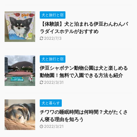
犬と旅行と宿
【体験談】犬と泊まれる伊豆わんわんパ
ラダイスホテルがおすすめ
2022/7/3
犬と旅行と宿
伊豆シャボテン動物公園は犬と楽しめる
動物園！無料で入園できる方法も紹介
2022/3/31
犬と暮らす
チワワの睡眠時間は何時間？犬がたくさ
ん寝る理由を知ろう
2022/3/21