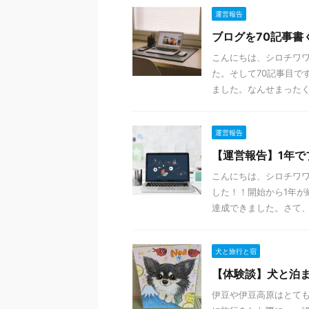
運営報告
ブログを70記事書
こんにちは、シロチワワ
た。そして70記事目で
ました。なんせまったく記
運営報告
【運営報告】1年で
こんにちは、シロチワワ
した！！開始から1年が
達成できました。さて、結
犬と旅行と宿
【体験談】犬と泊
伊豆や伊豆高原はとて