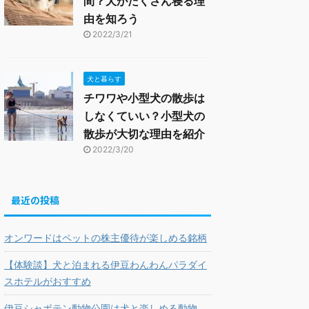
間？犬がたくさん寝る理
由を知ろう
2022/3/21
犬と暮らす
チワワや小型犬の散歩は
しなくていい？小型犬の
散歩が大切な理由を紹介
2022/3/20
最近の投稿
オンワードはペットの株主優待が楽しめる銘柄
【体験談】犬と泊まれる伊豆わんわんパラダイ
スホテルがおすすめ
伊豆シャボテン動物公園は犬と楽しめる動物