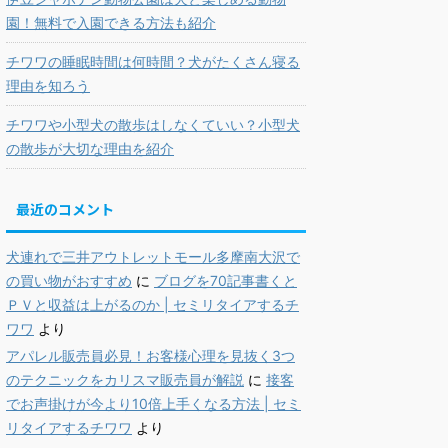
園！無料で入園できる方法も紹介
チワワの睡眠時間は何時間？犬がたくさん寝る
理由を知ろう
チワワや小型犬の散歩はしなくていい？小型犬
の散歩が大切な理由を紹介
最近のコメント
犬連れで三井アウトレットモール多摩南大沢で
の買い物がおすすめ
に
ブログを70記事書くと
ＰＶと収益は上がるのか | セミリタイアするチ
ワワ
より
アパレル販売員必見！お客様心理を見抜く3つ
のテクニックをカリスマ販売員が解説
に
接客
でお声掛けが今より10倍上手くなる方法 | セミ
リタイアするチワワ
より