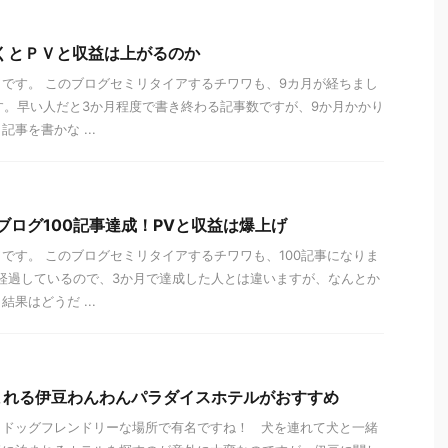
くとＰＶと収益は上がるのか
です。 このブログセミリタイアするチワワも、9カ月が経ちまし
す。早い人だと3か月程度で書き終わる記事数ですが、9か月かかり
事を書かな ...
ブログ100記事達成！PVと収益は爆上げ
です。 このブログセミリタイアするチワワも、100記事になりま
経過しているので、3か月で達成した人とは違いますが、なんとか
果はどうだ ...
まれる伊豆わんわんパラダイスホテルがおすすめ
もドッグフレンドリーな場所で有名ですね！ 犬を連れて犬と一緒