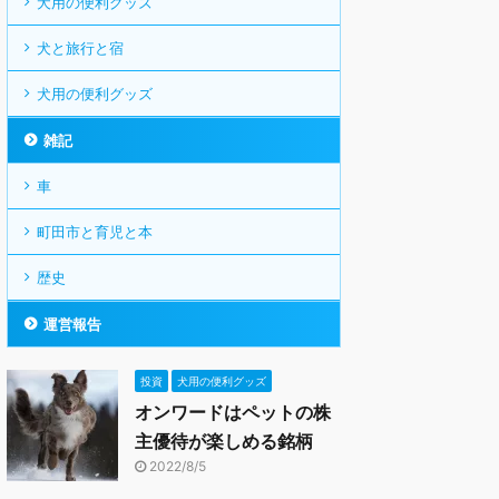
犬用の便利グッズ
犬と旅行と宿
犬用の便利グッズ
雑記
車
町田市と育児と本
歴史
運営報告
投資
犬用の便利グッズ
オンワードはペットの株
主優待が楽しめる銘柄
2022/8/5