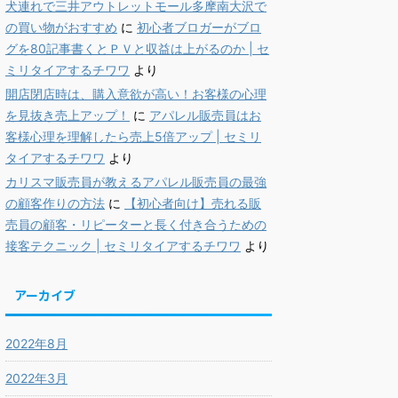
犬連れで三井アウトレットモール多摩南大沢で
の買い物がおすすめ
に
初心者ブロガーがブロ
グを80記事書くとＰＶと収益は上がるのか | セ
ミリタイアするチワワ
より
開店閉店時は、購入意欲が高い！お客様の心理
を見抜き売上アップ！
に
アパレル販売員はお
客様心理を理解したら売上5倍アップ | セミリ
タイアするチワワ
より
カリスマ販売員が教えるアパレル販売員の最強
の顧客作りの方法
に
【初心者向け】売れる販
売員の顧客・リピーターと長く付き合うための
接客テクニック | セミリタイアするチワワ
より
アーカイブ
2022年8月
2022年3月