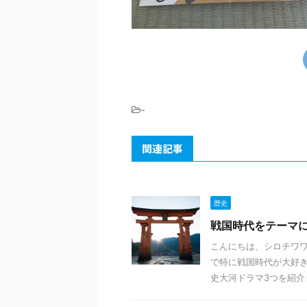
-
関連記事
歴史
戦国時代をテーマ
こんにちは、シロチワ
で特に戦国時代が大好き
史大河ドラマ3つを紹介し