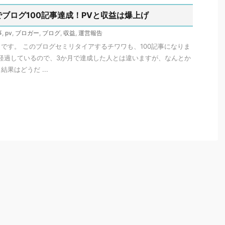
でブログ100記事達成！PVと収益は爆上げ
事
,
pv
,
ブロガー
,
ブログ
,
収益
,
運営報告
です。 このブログセミリタイアするチワワも、100記事になりま
経過しているので、3か月で達成した人とは違いますが、なんとか
果はどうだ ...