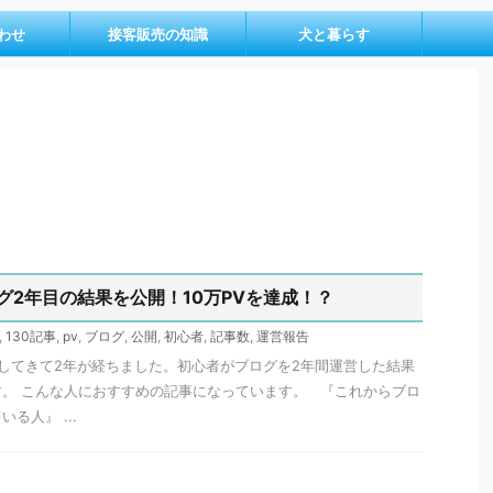
わせ
接客販売の知識
犬と暮らす
グ2年目の結果を公開！10万PVを達成！？
,
130記事
,
pv
,
ブログ
,
公開
,
初心者
,
記事数
,
運営報告
してきて2年が経ちました。初心者がブログを2年間運営した結果
。 こんな人におすすめの記事になっています。 『これからブロ
る人』 ...