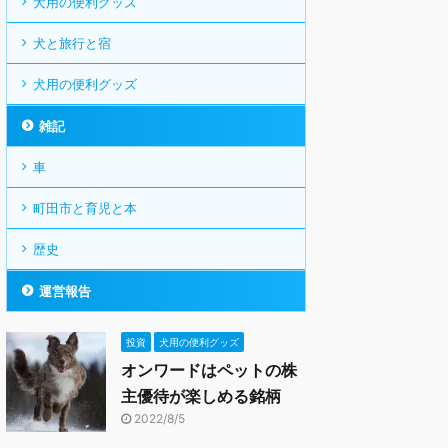
犬用の便利グッズ
犬と旅行と宿
犬用の便利グッズ
雑記
車
町田市と育児と本
歴史
運営報告
投資
犬用の便利グッズ
オンワードはペットの株
主優待が楽しめる銘柄
2022/8/5