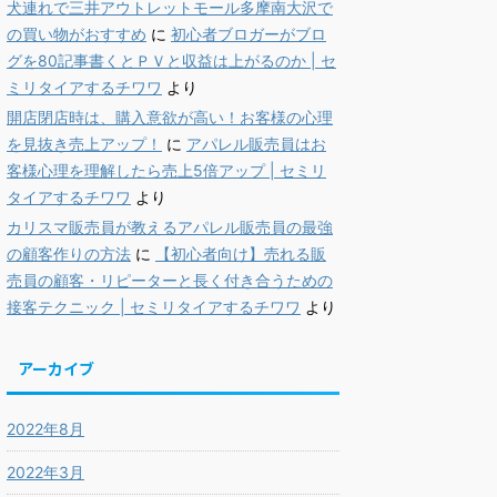
犬連れで三井アウトレットモール多摩南大沢で
の買い物がおすすめ
に
初心者ブロガーがブロ
グを80記事書くとＰＶと収益は上がるのか | セ
ミリタイアするチワワ
より
開店閉店時は、購入意欲が高い！お客様の心理
を見抜き売上アップ！
に
アパレル販売員はお
客様心理を理解したら売上5倍アップ | セミリ
タイアするチワワ
より
カリスマ販売員が教えるアパレル販売員の最強
の顧客作りの方法
に
【初心者向け】売れる販
売員の顧客・リピーターと長く付き合うための
接客テクニック | セミリタイアするチワワ
より
アーカイブ
2022年8月
2022年3月