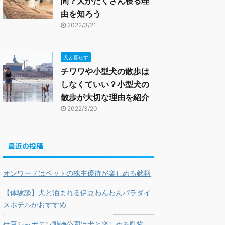
間？犬がたくさん寝る理
由を知ろう
2022/3/21
犬と暮らす
チワワや小型犬の散歩は
しなくていい？小型犬の
散歩が大切な理由を紹介
2022/3/20
最近の投稿
オンワードはペットの株主優待が楽しめる銘柄
【体験談】犬と泊まれる伊豆わんわんパラダイ
スホテルがおすすめ
伊豆シャボテン動物公園は犬と楽しめる動物