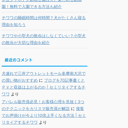
園！無料で入園できる方法も紹介
チワワの睡眠時間は何時間？犬がたくさん寝る
理由を知ろう
チワワや小型犬の散歩はしなくていい？小型犬
の散歩が大切な理由を紹介
最近のコメント
犬連れで三井アウトレットモール多摩南大沢で
の買い物がおすすめ
に
ブログを70記事書くと
ＰＶと収益は上がるのか | セミリタイアするチ
ワワ
より
アパレル販売員必見！お客様心理を見抜く3つ
のテクニックをカリスマ販売員が解説
に
接客
でお声掛けが今より10倍上手くなる方法 | セミ
リタイアするチワワ
より