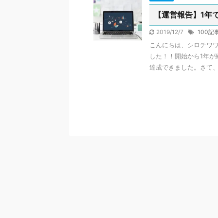
【運営報告】1年
2019/12/7
100記
こんにちは、シロチワワ
した！！開始から1年が
達成できました。さて、結