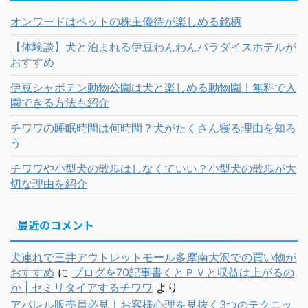
オンワードはペットの株主優待が楽しめる銘柄
【体験談】犬と泊まれる伊豆わんわんパラダイスホテルが
おすすめ
伊豆シャボテン動物公園は犬と楽しめる動物園！無料で入
園できる方法も紹介
チワワの睡眠時間は何時間？犬がたくさん寝る理由を知ろ
う
チワワや小型犬の散歩はしなくていい？小型犬の散歩が大
切な理由を紹介
最近のコメント
犬連れで三井アウトレットモール多摩南大沢での買い物が
おすすめ
に
ブログを70記事書くとＰＶと収益は上がるの
か | セミリタイアするチワワ
より
アパレル販売員必見！お客様心理を見抜く3つのテクニッ