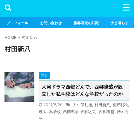
プロフィール
お問い合わせ
接客販売の知識
犬と暮らす
HOME
>
村田新八
村田新八
歴史
大河ドラマ西郷どんで、西郷隆盛が設
立した私学校はどんな学校だったのか
2021/8/20
大久保利通
,
村田新八
,
桐野利秋
,
瑛太
,
私学校
,
西南戦争
,
西郷どん
,
西郷隆盛
,
鈴木亮
平