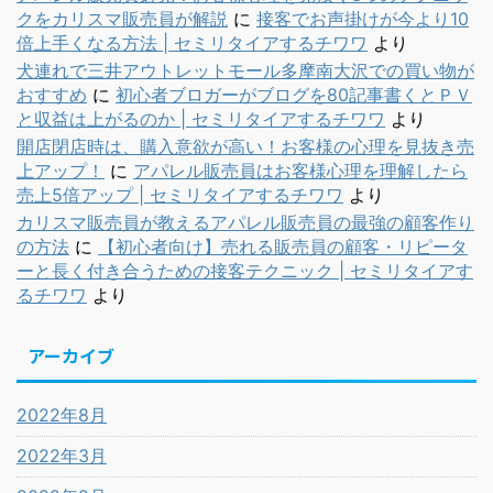
クをカリスマ販売員が解説
に
接客でお声掛けが今より10
倍上手くなる方法 | セミリタイアするチワワ
より
犬連れで三井アウトレットモール多摩南大沢での買い物が
おすすめ
に
初心者ブロガーがブログを80記事書くとＰＶ
と収益は上がるのか | セミリタイアするチワワ
より
開店閉店時は、購入意欲が高い！お客様の心理を見抜き売
上アップ！
に
アパレル販売員はお客様心理を理解したら
売上5倍アップ | セミリタイアするチワワ
より
カリスマ販売員が教えるアパレル販売員の最強の顧客作り
の方法
に
【初心者向け】売れる販売員の顧客・リピータ
ーと長く付き合うための接客テクニック | セミリタイアす
るチワワ
より
アーカイブ
2022年8月
2022年3月