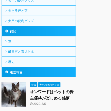
犬用の便利グッズ
犬と旅行と宿
犬用の便利グッズ
雑記
車
町田市と育児と本
歴史
運営報告
投資
犬用の便利グッズ
オンワードはペットの株
主優待が楽しめる銘柄
2022/8/5