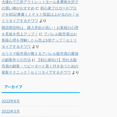
犬連れで三井アウトレットモール多摩南大沢で
の買い物がおすすめ
に
初心者ブロガーがブロ
グを80記事書くとＰＶと収益は上がるのか | セ
ミリタイアするチワワ
より
開店閉店時は、購入意欲が高い！お客様の心理
を見抜き売上アップ！
に
アパレル販売員はお
客様心理を理解したら売上5倍アップ | セミリ
タイアするチワワ
より
カリスマ販売員が教えるアパレル販売員の最強
の顧客作りの方法
に
【初心者向け】売れる販
売員の顧客・リピーターと長く付き合うための
接客テクニック | セミリタイアするチワワ
より
アーカイブ
2022年8月
2022年3月