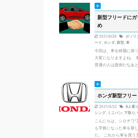
車
新型フリードにガ
め
2021/6/29
ガソリ
ード
,
ホンダ
,
新型
,
車
今回は、車を綺麗に保つ
大変になりますよね。 
普通の人は面倒だなあと思
車
ホンダ新型フリー
2021/4/22
6人乗
シング
,
ミニバン
,
下取り
,
こんにちは、シロチワワ
も手狭になった車を新
た。 これから車を買う方