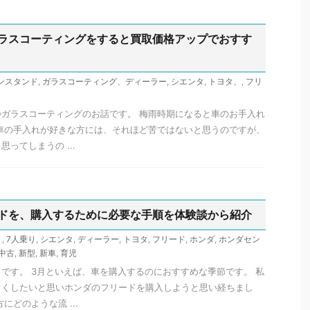
ラスコーティングをすると買取価格アップでおすす
ンスタンド
,
ガラスコーティング、ディーラー
,
シエンタ
,
トヨタ、
,
フリ
ガラスコーティングのお話です。 梅雨時期になると車のお手入れ
車の手入れが好きな方には、それほど苦ではないと思うのですが、
ってしまうの ...
ドを、購入するために必要な手順を体験談から紹介
り
,
7人乗り
,
シエンタ
,
ディーラー
,
トヨタ
,
フリード
,
ホンダ
,
ホンダセン
中古
,
新型
,
新車
,
育児
です。 3月といえば、車を購入するのにおすすめな季節です。 私
しくしたいと思いホンダのフリードを購入しようと思い経ちまし
にどのような流 ...