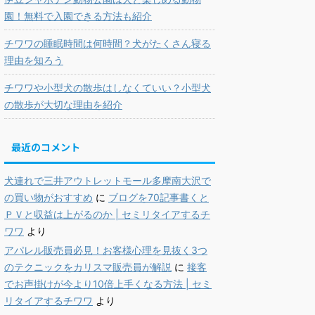
園！無料で入園できる方法も紹介
チワワの睡眠時間は何時間？犬がたくさん寝る
理由を知ろう
チワワや小型犬の散歩はしなくていい？小型犬
の散歩が大切な理由を紹介
最近のコメント
犬連れで三井アウトレットモール多摩南大沢で
の買い物がおすすめ
に
ブログを70記事書くと
ＰＶと収益は上がるのか | セミリタイアするチ
ワワ
より
アパレル販売員必見！お客様心理を見抜く3つ
のテクニックをカリスマ販売員が解説
に
接客
でお声掛けが今より10倍上手くなる方法 | セミ
リタイアするチワワ
より