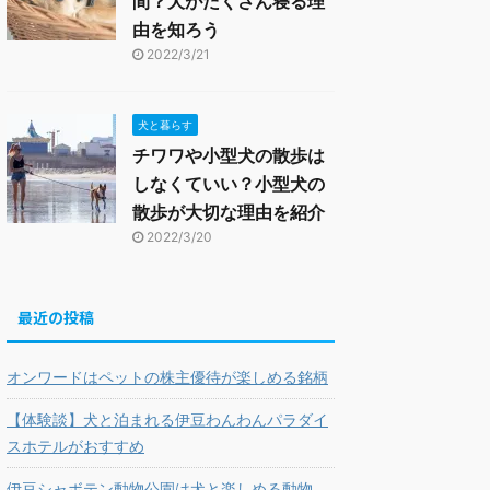
間？犬がたくさん寝る理
由を知ろう
2022/3/21
犬と暮らす
チワワや小型犬の散歩は
しなくていい？小型犬の
散歩が大切な理由を紹介
2022/3/20
最近の投稿
オンワードはペットの株主優待が楽しめる銘柄
【体験談】犬と泊まれる伊豆わんわんパラダイ
スホテルがおすすめ
伊豆シャボテン動物公園は犬と楽しめる動物