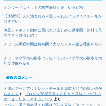
オンワードはペットの株主優待が楽しめる銘柄
【体験談】犬と泊まれる伊豆わんわんパラダイスホテルが
おすすめ
伊豆シャボテン動物公園は犬と楽しめる動物園！無料で入
園できる方法も紹介
チワワの睡眠時間は何時間？犬がたくさん寝る理由を知ろ
う
チワワや小型犬の散歩はしなくていい？小型犬の散歩が大
切な理由を紹介
最近のコメント
犬連れで三井アウトレットモール多摩南大沢での買い物が
おすすめ
に
ブログを70記事書くとＰＶと収益は上がるの
か | セミリタイアするチワワ
より
アパレル販売員必見！お客様心理を見抜く3つのテクニッ