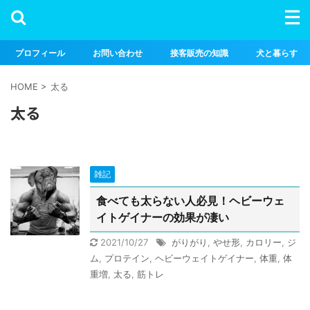
プロフィール
お問い合わせ
接客販売の知識
犬と暮らす
HOME
>
太る
太る
雑記
食べても太らない人必見！ヘビーウェ
イトゲイナーの効果が凄い
2021/10/27
がりがり
,
やせ形
,
カロリー
,
ジ
ム
,
プロテイン
,
ヘビーウェイトゲイナー
,
体重
,
体
重増
,
太る
,
筋トレ