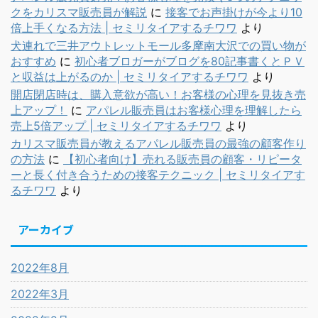
クをカリスマ販売員が解説
に
接客でお声掛けが今より10
倍上手くなる方法 | セミリタイアするチワワ
より
犬連れで三井アウトレットモール多摩南大沢での買い物が
おすすめ
に
初心者ブロガーがブログを80記事書くとＰＶ
と収益は上がるのか | セミリタイアするチワワ
より
開店閉店時は、購入意欲が高い！お客様の心理を見抜き売
上アップ！
に
アパレル販売員はお客様心理を理解したら
売上5倍アップ | セミリタイアするチワワ
より
カリスマ販売員が教えるアパレル販売員の最強の顧客作り
の方法
に
【初心者向け】売れる販売員の顧客・リピータ
ーと長く付き合うための接客テクニック | セミリタイアす
るチワワ
より
アーカイブ
2022年8月
2022年3月