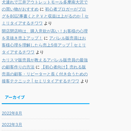
犬連れで三井アウトレットモール多摩南大沢で
の買い物がおすすめ
に
初心者ブロガーがブロ
グを80記事書くとＰＶと収益は上がるのか | セ
ミリタイアするチワワ
より
開店閉店時は、購入意欲が高い！お客様の心理
を見抜き売上アップ！
に
アパレル販売員はお
客様心理を理解したら売上5倍アップ | セミリ
タイアするチワワ
より
カリスマ販売員が教えるアパレル販売員の最強
の顧客作りの方法
に
【初心者向け】売れる販
売員の顧客・リピーターと長く付き合うための
接客テクニック | セミリタイアするチワワ
より
アーカイブ
2022年8月
2022年3月