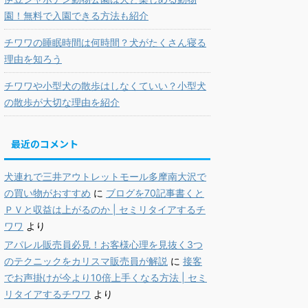
園！無料で入園できる方法も紹介
チワワの睡眠時間は何時間？犬がたくさん寝る
理由を知ろう
チワワや小型犬の散歩はしなくていい？小型犬
の散歩が大切な理由を紹介
最近のコメント
犬連れで三井アウトレットモール多摩南大沢で
の買い物がおすすめ
に
ブログを70記事書くと
ＰＶと収益は上がるのか | セミリタイアするチ
ワワ
より
アパレル販売員必見！お客様心理を見抜く3つ
のテクニックをカリスマ販売員が解説
に
接客
でお声掛けが今より10倍上手くなる方法 | セミ
リタイアするチワワ
より