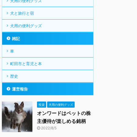
犬用の便利グッズ
犬と旅行と宿
犬用の便利グッズ
雑記
車
町田市と育児と本
歴史
運営報告
投資
犬用の便利グッズ
オンワードはペットの株
主優待が楽しめる銘柄
2022/8/5