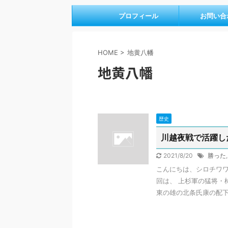
プロフィール
お問い合
HOME
>
地黄八幡
地黄八幡
歴史
川越夜戦で活躍し
2021/8/20
勝った
こんにちは、シロチワワ
回は、 上杉軍の猛将・
東の雄の北条氏康の配下の