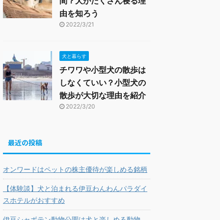
間？犬がたくさん寝る理
由を知ろう
2022/3/21
犬と暮らす
チワワや小型犬の散歩は
しなくていい？小型犬の
散歩が大切な理由を紹介
2022/3/20
最近の投稿
オンワードはペットの株主優待が楽しめる銘柄
【体験談】犬と泊まれる伊豆わんわんパラダイ
スホテルがおすすめ
伊豆シャボテン動物公園は犬と楽しめる動物