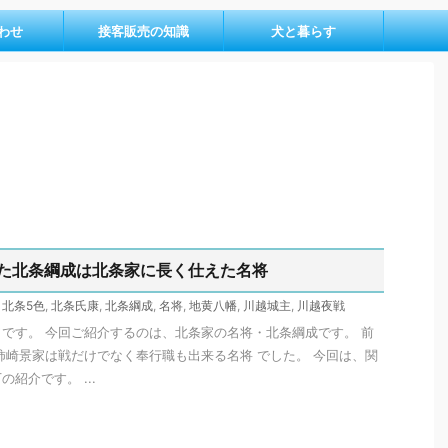
わせ
接客販売の知識
犬と暮らす
た北条綱成は北条家に長く仕えた名将
,
北条5色
,
北条氏康
,
北条綱成
,
名将
,
地黄八幡
,
川越城主
,
川越夜戦
です。 今回ご紹介するのは、北条家の名将・北条綱成です。 前
柿崎景家は戦だけでなく奉行職も出来る名将 でした。 今回は、関
紹介です。 ...