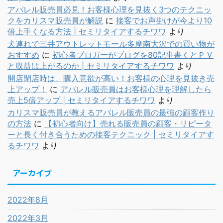
アパレル販売員必見！お客様心理を見抜く3つのテクニッ
クをカリスマ販売員が解説
に
接客でお声掛けが今より10
倍上手くなる方法 | セミリタイアするチワワ
より
犬連れで三井アウトレットモール多摩南大沢での買い物が
おすすめ
に
初心者ブロガーがブログを80記事書くとＰＶ
と収益は上がるのか | セミリタイアするチワワ
より
開店閉店時は、購入意欲が高い！お客様の心理を見抜き売
上アップ！
に
アパレル販売員はお客様心理を理解したら
売上5倍アップ | セミリタイアするチワワ
より
カリスマ販売員が教えるアパレル販売員の最強の顧客作り
の方法
に
【初心者向け】売れる販売員の顧客・リピータ
ーと長く付き合うための接客テクニック | セミリタイアす
るチワワ
より
アーカイブ
2022年8月
2022年3月