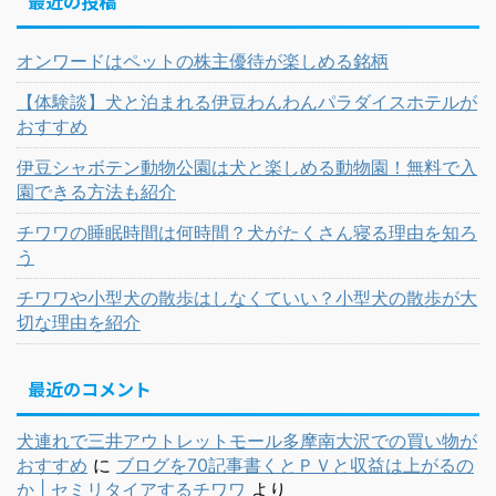
最近の投稿
オンワードはペットの株主優待が楽しめる銘柄
【体験談】犬と泊まれる伊豆わんわんパラダイスホテルが
おすすめ
伊豆シャボテン動物公園は犬と楽しめる動物園！無料で入
園できる方法も紹介
チワワの睡眠時間は何時間？犬がたくさん寝る理由を知ろ
う
チワワや小型犬の散歩はしなくていい？小型犬の散歩が大
切な理由を紹介
最近のコメント
犬連れで三井アウトレットモール多摩南大沢での買い物が
おすすめ
に
ブログを70記事書くとＰＶと収益は上がるの
か | セミリタイアするチワワ
より